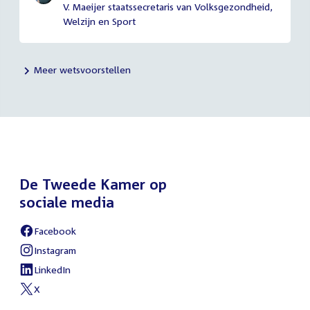
V. Maeijer staatssecretaris van Volksgezondheid,
Welzijn en Sport
Meer wetsvoorstellen
De Tweede Kamer op
sociale media
Facebook
External
link:
Instagram
External
link:
LinkedIn
External
link:
X
External
link: