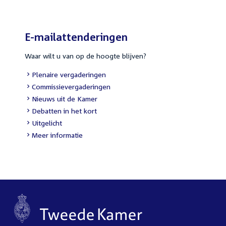
E-mailattenderingen
Waar wilt u van op de hoogte blijven?
External
Plenaire vergaderingen
link:
External
Commissievergaderingen
link:
External
Nieuws uit de Kamer
link:
External
Debatten in het kort
link:
External
Uitgelicht
link:
Meer informatie