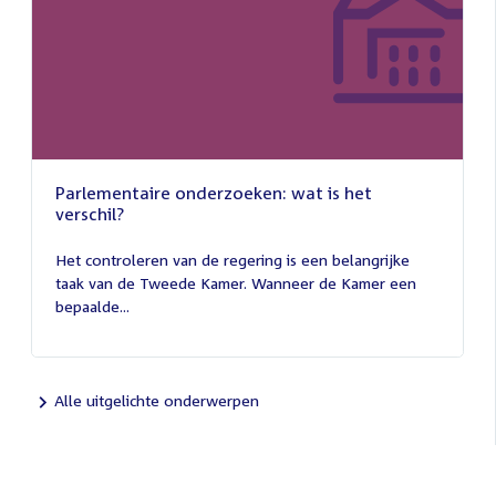
Parlementaire onderzoeken: wat is het
verschil?
13
juli
Het controleren van de regering is een belangrijke
2026
taak van de Tweede Kamer. Wanneer de Kamer een
bepaalde...
Alle uitgelichte onderwerpen