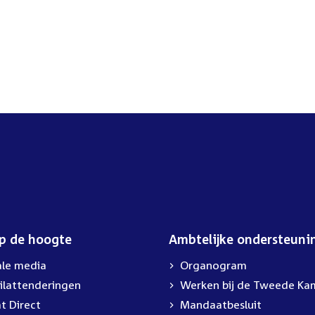
op de hoogte
Ambtelijke ondersteuni
ale media
Organogram
ilattenderingen
External
Werken bij de Tweede Ka
link:
t Direct
Mandaatbesluit