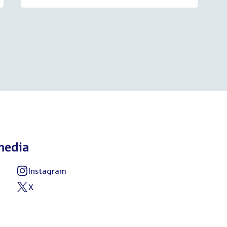
media
Instagram
External
link:
X
External
link: