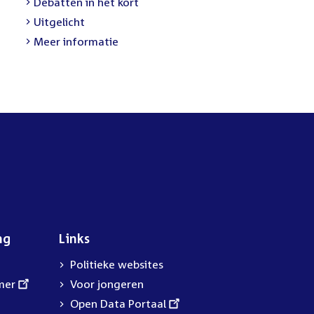
External
Debatten in het kort
link:
External
Uitgelicht
link:
Meer informatie
ng
Links
Politieke websites
mer
Voor jongeren
External
Open Data Portaal