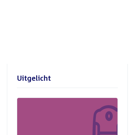
Openbare verhoren
parlementaire
enquêtecommissie Corona
Uitgelicht