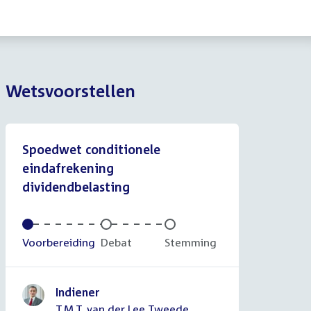
Wetsvoorstellen
Spoedwet conditionele
eindafrekening
dividendbelasting
Voltooid:
Voorbereiding
Onvoltooid:
Debat
Onvoltooid:
Stemming
Indiener
T.M.T. van der Lee Tweede