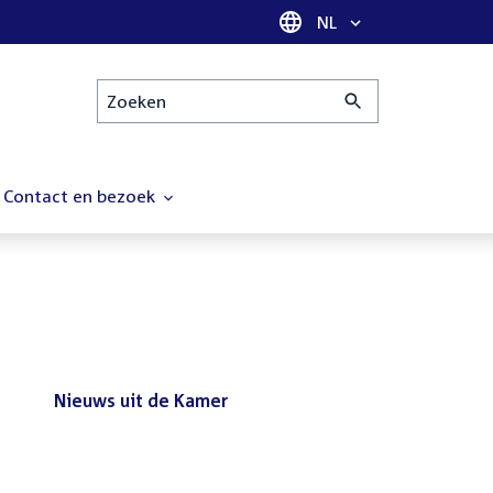
Taal selectie
NL
Zoeken
Contact en bezoek
Nieuws uit de Kamer
Nieuws
Bezoek de Tweede Kamer tijdens
uit
het reces