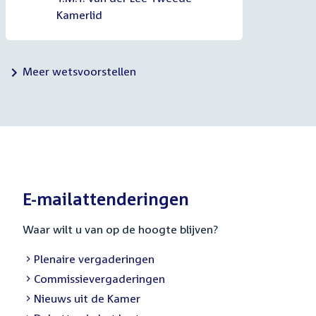
Kamerlid
Meer wetsvoorstellen
E-mailattenderingen
Waar wilt u van op de hoogte blijven?
External
Plenaire vergaderingen
link:
External
Commissievergaderingen
link:
External
Nieuws uit de Kamer
link: