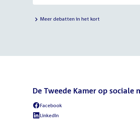
Meer debatten in het kort
De Tweede Kamer op sociale 
Facebook
External
link:
LinkedIn
External
link: