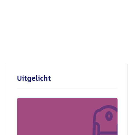
Openbare verhoren
parlementaire
enquêtecommissie Corona
Uitgelicht