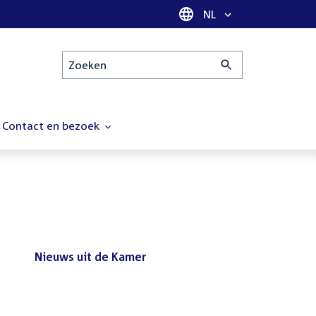
Taal selectie
NL
Zoeken
Contact en bezoek
Nieuws uit de Kamer
Nieuws
Bezoek de Tweede Kamer tijdens
uit
het reces