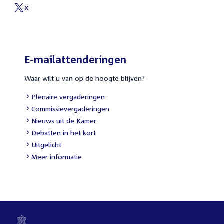
link:
X
External
link:
E-mailattenderingen
Waar wilt u van op de hoogte blijven?
External
Plenaire vergaderingen
link:
External
Commissievergaderingen
link:
External
Nieuws uit de Kamer
link:
External
Debatten in het kort
link:
External
Uitgelicht
link:
Meer informatie