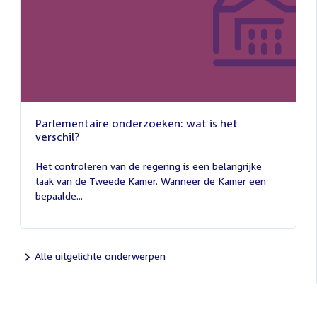
Parlementaire onderzoeken: wat is het
verschil?
13
juli
Het controleren van de regering is een belangrijke
2026
taak van de Tweede Kamer. Wanneer de Kamer een
bepaalde...
Alle uitgelichte onderwerpen