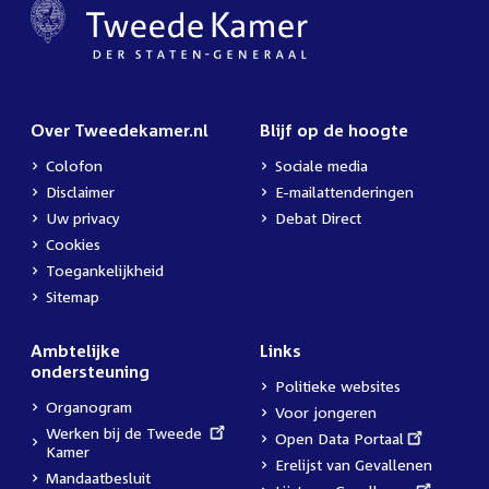
Over Tweedekamer.nl
Blijf op de hoogte
Colofon
Sociale media
Disclaimer
E-mailattenderingen
Uw privacy
Debat Direct
Cookies
Toegankelijkheid
Sitemap
Ambtelijke
Links
ondersteuning
Politieke websites
Organogram
Voor jongeren
External
Werken bij de Tweede
External
Open Data Portaal
link:
Kamer
link:
Erelijst van Gevallenen
Mandaatbesluit