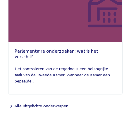
Parlementaire onderzoeken: wat is het
verschil?
13
juli
Het controleren van de regering is een belangrijke
2026
taak van de Tweede Kamer. Wanneer de Kamer een
bepaalde...
Alle uitgelichte onderwerpen