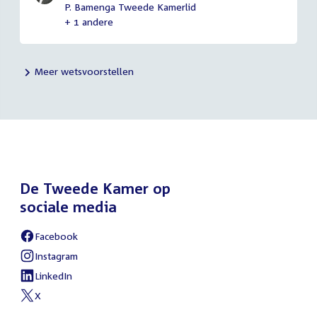
P. Bamenga Tweede Kamerlid
+ 1 andere
Meer wetsvoorstellen
De Tweede Kamer op
sociale media
Facebook
External
link:
Instagram
External
link:
LinkedIn
External
link:
X
External
link: