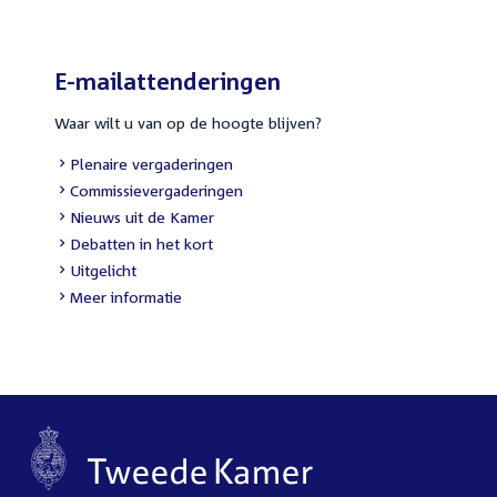
E-mailattenderingen
Waar wilt u van op de hoogte blijven?
External
Plenaire vergaderingen
link:
External
Commissievergaderingen
link:
External
Nieuws uit de Kamer
link:
External
Debatten in het kort
link:
External
Uitgelicht
link:
Meer informatie