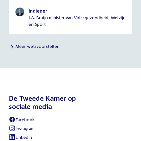
Indiener
J.A. Bruijn minister van Volksgezondheid, Welzijn
en Sport
Meer wetsvoorstellen
De Tweede Kamer op
sociale media
Facebook
External
link:
Instagram
External
link:
LinkedIn
External