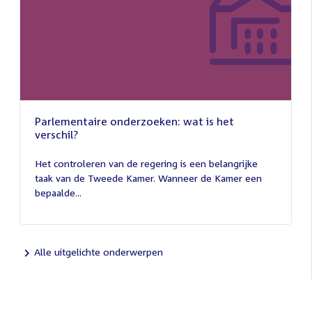
Parlementaire onderzoeken: wat is het
verschil?
13
juli
Het controleren van de regering is een belangrijke
2026
taak van de Tweede Kamer. Wanneer de Kamer een
bepaalde...
Alle uitgelichte onderwerpen