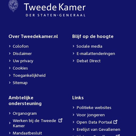
Over Tweedekamer.nl
Blijf op de hoogte
Colofon
Sociale media
Disclaimer
E-mailattenderingen
Uw privacy
Debat Direct
Cookies
Toegankelijkheid
Sitemap
Ambtelijke
Links
ondersteuning
Politieke websites
Organogram
Voor jongeren
External
Werken bij de Tweede
External
Open Data Portaal
link:
Kamer
link:
Erelijst van Gevallenen
Mandaatbesluit