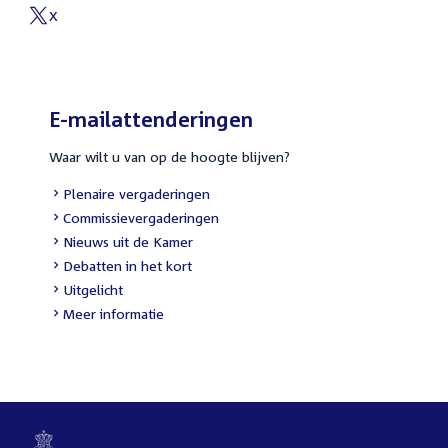
link:
X
External
link:
E-mailattenderingen
Waar wilt u van op de hoogte blijven?
External
Plenaire vergaderingen
link:
External
Commissievergaderingen
link:
External
Nieuws uit de Kamer
link:
External
Debatten in het kort
link:
External
Uitgelicht
link:
Meer informatie