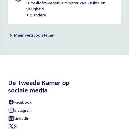
D. Yesilgöz-Zegerius minister van Justitie en
Veiligheid
+ 1 andere
Meer wetsvoorstellen
De Tweede Kamer op
sociale media
Facebook
External
link:
Instagram
External
link:
LinkedIn
External
link:
X
External