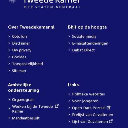
Over Tweedekamer.nl
Blijf op de hoogte
Colofon
Sociale media
Disclaimer
E-mailattenderingen
Uw privacy
Debat Direct
Cookies
Toegankelijkheid
Sitemap
Ambtelijke
Links
ondersteuning
Politieke websites
Organogram
Voor jongeren
External
Werken bij de Tweede
External
Open Data Portaal
link:
Kamer
link:
Erelijst van Gevallenen
Mandaatbesluit
External
Lijst van Gevallenen
link: