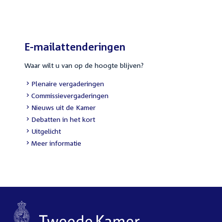
link:
E-mailattenderingen
Waar wilt u van op de hoogte blijven?
External
Plenaire vergaderingen
link:
External
Commissievergaderingen
link:
External
Nieuws uit de Kamer
link:
External
Debatten in het kort
link:
External
Uitgelicht
link:
Meer informatie