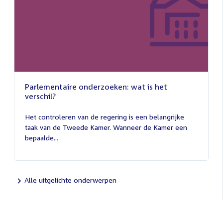
Parlementaire onderzoeken: wat is het
verschil?
13
juli
Het controleren van de regering is een belangrijke
2026
taak van de Tweede Kamer. Wanneer de Kamer een
bepaalde...
Alle uitgelichte onderwerpen