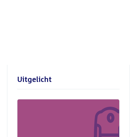
Openbare verhoren
parlementaire
enquêtecommissie Corona
Uitgelicht