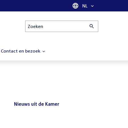
Taal selectie
NL
Zoeken
Contact en bezoek
Nieuws uit de Kamer
Nieuws
Bezoek de Tweede Kamer tijdens
uit
het reces