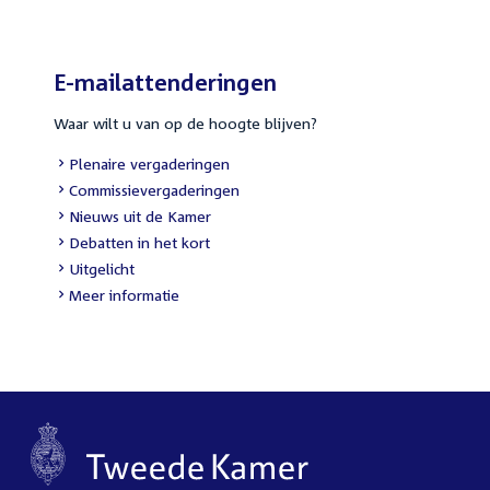
E-mailattenderingen
Waar wilt u van op de hoogte blijven?
External
Plenaire vergaderingen
link:
External
Commissievergaderingen
link:
External
Nieuws uit de Kamer
link:
External
Debatten in het kort
link:
External
Uitgelicht
link:
Meer informatie