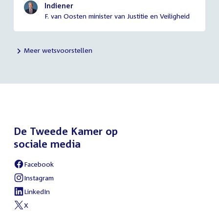
Indiener
F. van Oosten minister van Justitie en Veiligheid
Meer wetsvoorstellen
De Tweede Kamer op
sociale media
Facebook
External
link:
Instagram
External
link:
LinkedIn
External
link:
X
External
link: