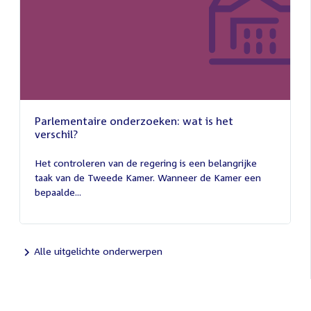
Parlementaire onderzoeken: wat is het
verschil?
13
juli
Het controleren van de regering is een belangrijke
2026
taak van de Tweede Kamer. Wanneer de Kamer een
bepaalde...
Alle uitgelichte onderwerpen