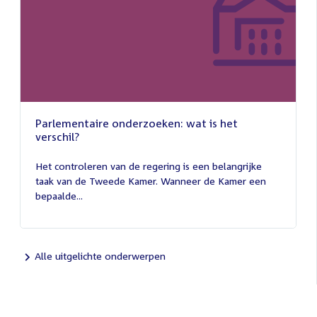
Parlementaire onderzoeken: wat is het
verschil?
13
juli
Het controleren van de regering is een belangrijke
2026
taak van de Tweede Kamer. Wanneer de Kamer een
bepaalde...
Alle uitgelichte onderwerpen