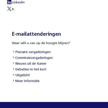
link:
LinkedIn
External
link:
X
External
link:
E-mailattenderingen
Waar wilt u van op de hoogte blijven?
External
Plenaire vergaderingen
link:
External
Commissievergaderingen
link:
External
Nieuws uit de Kamer
link:
External
Debatten in het kort
link:
External
Uitgelicht
link:
Meer informatie