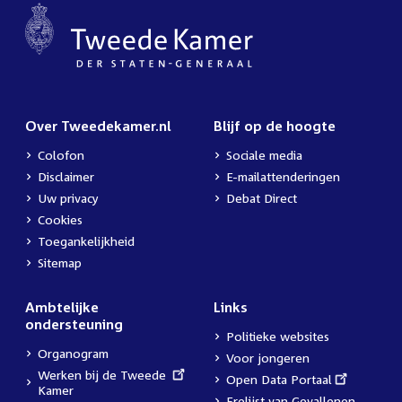
Over Tweedekamer.nl
Blijf op de hoogte
Colofon
Sociale media
Disclaimer
E-mailattenderingen
Uw privacy
Debat Direct
Cookies
Toegankelijkheid
Sitemap
Ambtelijke
Links
ondersteuning
Politieke websites
Organogram
Voor jongeren
External
Werken bij de Tweede
External
Open Data Portaal
link:
Kamer
link:
Erelijst van Gevallenen