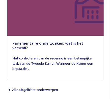
Parlementaire onderzoeken: wat is het
verschil?
13
juli
Het controleren van de regering is een belangrijke
2026
taak van de Tweede Kamer. Wanneer de Kamer een
bepaalde...
Alle uitgelichte onderwerpen