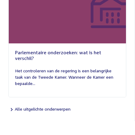
Parlementaire onderzoeken: wat is het
verschil?
13
juli
Het controleren van de regering is een belangrijke
2026
taak van de Tweede Kamer. Wanneer de Kamer een
bepaalde...
Alle uitgelichte onderwerpen