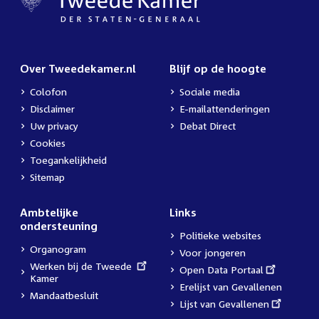
Over Tweedekamer.nl
Blijf op de hoogte
Colofon
Sociale media
Disclaimer
E-mailattenderingen
Uw privacy
Debat Direct
Cookies
Toegankelijkheid
Sitemap
Ambtelijke
Links
ondersteuning
Politieke websites
Organogram
Voor jongeren
External
Werken bij de Tweede
External
Open Data Portaal
link:
Kamer
link:
Erelijst van Gevallenen
Mandaatbesluit
External
Lijst van Gevallenen
link: