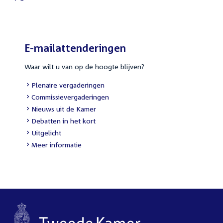
External
link:
E-mailattenderingen
Waar wilt u van op de hoogte blijven?
External
Plenaire vergaderingen
link:
External
Commissievergaderingen
link:
External
Nieuws uit de Kamer
link:
External
Debatten in het kort
link:
External
Uitgelicht
link:
Meer informatie