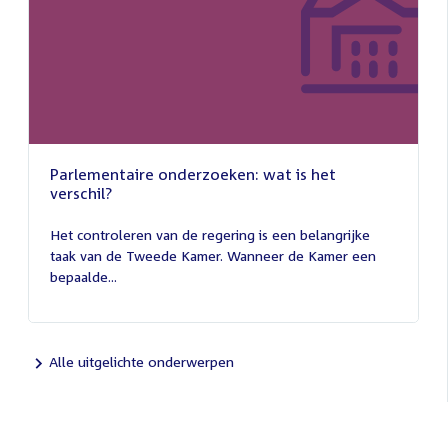
Parlementaire onderzoeken: wat is het
verschil?
13
juli
Het controleren van de regering is een belangrijke
2026
taak van de Tweede Kamer. Wanneer de Kamer een
bepaalde...
Alle uitgelichte onderwerpen