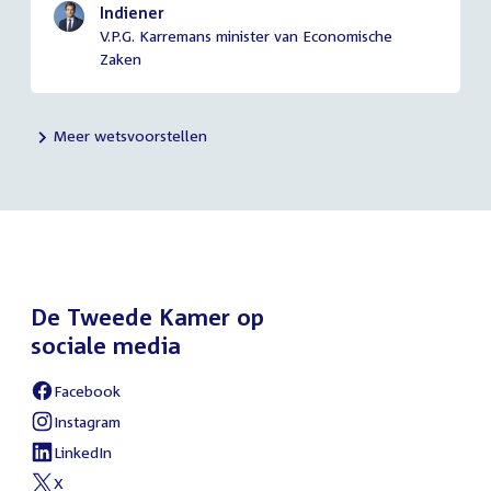
Indiener
V.P.G. Karremans minister van Economische
Zaken
Meer wetsvoorstellen
De Tweede Kamer op
sociale media
Facebook
External
link:
Instagram
External
link:
LinkedIn
External
link:
X