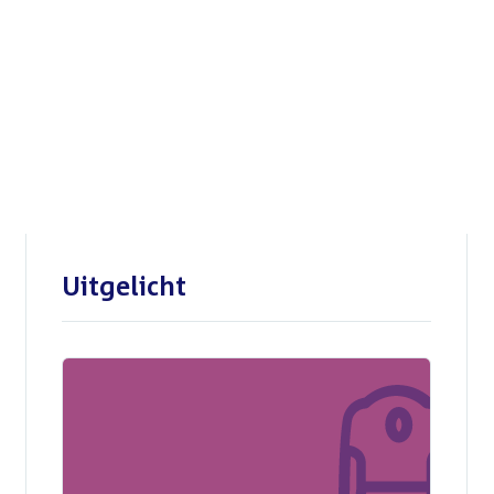
Openbare verhoren
parlementaire
enquêtecommissie Corona
Uitgelicht