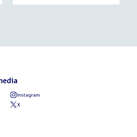
media
Instagram
External
link:
X
External
link: