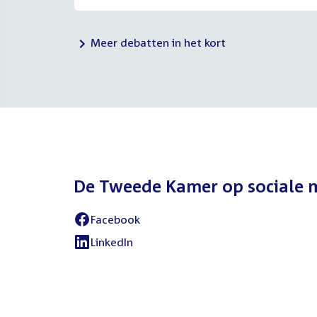
Meer debatten in het kort
De Tweede Kamer op sociale 
Facebook
External
link:
LinkedIn
External
link: