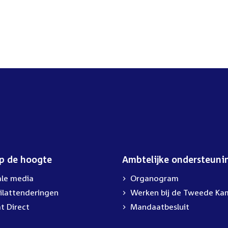
op de hoogte
Ambtelijke ondersteuni
ale media
Organogram
ilattenderingen
External
Werken bij de Tweede Ka
link:
t Direct
Mandaatbesluit