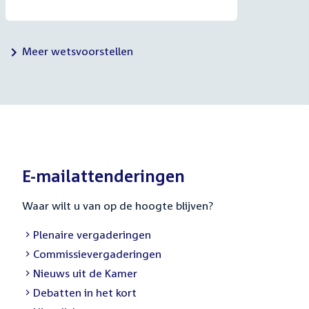
Meer wetsvoorstellen
E-mailattenderingen
Waar wilt u van op de hoogte blijven?
External
Plenaire vergaderingen
link:
External
Commissievergaderingen
link:
External
Nieuws uit de Kamer
link:
External
Debatten in het kort
link: