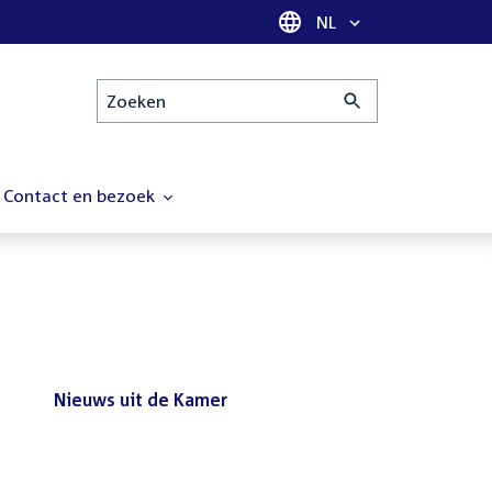
Taal selectie
NL
Zoeken
Contact en bezoek
Nieuws uit de Kamer
Nieuws
Bezoek de Tweede Kamer tijdens
uit
het reces