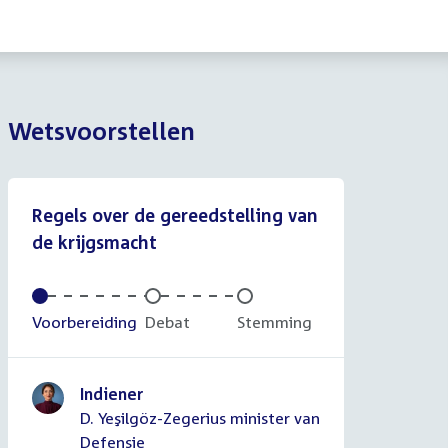
Wetsvoorstellen
Regels over de gereedstelling van
de krijgsmacht
Voltooid:
Voorbereiding
Onvoltooid:
Debat
Onvoltooid:
Stemming
Indiener
D. Yeşilgöz-Zegerius minister van
Defensie