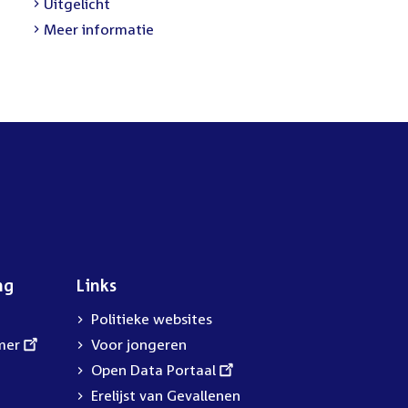
External
Uitgelicht
link:
Meer informatie
ng
Links
Politieke websites
mer
Voor jongeren
External
Open Data Portaal
link:
Erelijst van Gevallenen