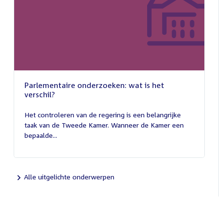
Parlementaire onderzoeken: wat is het
verschil?
13
juli
Het controleren van de regering is een belangrijke
2026
taak van de Tweede Kamer. Wanneer de Kamer een
bepaalde...
Alle uitgelichte onderwerpen