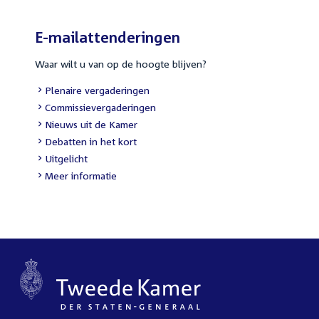
E-mailattenderingen
Waar wilt u van op de hoogte blijven?
External
Plenaire vergaderingen
link:
External
Commissievergaderingen
link:
External
Nieuws uit de Kamer
link:
External
Debatten in het kort
link:
External
Uitgelicht
link:
Meer informatie