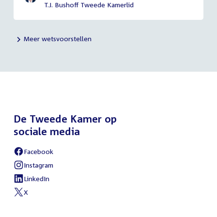
T.J. Bushoff Tweede Kamerlid
Meer wetsvoorstellen
De Tweede Kamer op
sociale media
Facebook
External
link:
Instagram
External
link:
LinkedIn
External
link:
X
External
link: