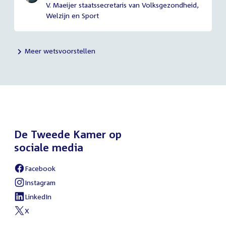
V. Maeijer staatssecretaris van Volksgezondheid,
Welzijn en Sport
Meer wetsvoorstellen
De Tweede Kamer op
sociale media
Facebook
External
link:
Instagram
External
link:
LinkedIn
External
link:
X
External
link: