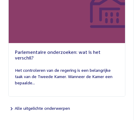
Parlementaire onderzoeken: wat is het
verschil?
13
juli
Het controleren van de regering is een belangrijke
2026
taak van de Tweede Kamer. Wanneer de Kamer een
bepaalde...
Alle uitgelichte onderwerpen