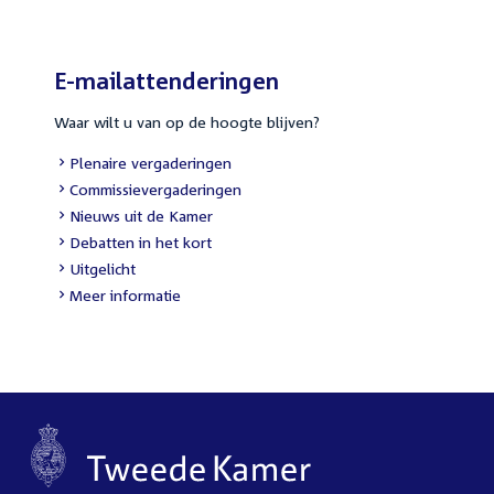
E-mailattenderingen
Waar wilt u van op de hoogte blijven?
External
Plenaire vergaderingen
link:
External
Commissievergaderingen
link:
External
Nieuws uit de Kamer
link:
External
Debatten in het kort
link:
External
Uitgelicht
link:
Meer informatie