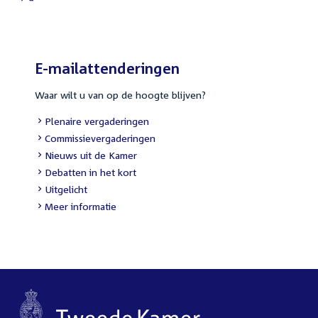
External
link:
E-mailattenderingen
Waar wilt u van op de hoogte blijven?
External
Plenaire vergaderingen
link:
External
Commissievergaderingen
link:
External
Nieuws uit de Kamer
link:
External
Debatten in het kort
link:
External
Uitgelicht
link:
Meer informatie