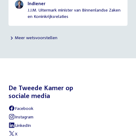
Indiener
J.J.M. Uitermark minister van Binnenlandse Zaken
en Koninkrijksrelaties
Meer wetsvoorstellen
De Tweede Kamer op
sociale media
Facebook
External
link:
Instagram
External
link:
LinkedIn
External
link:
X