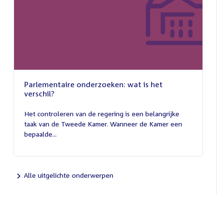
Parlementaire onderzoeken: wat is het
verschil?
13
juli
Het controleren van de regering is een belangrijke
2026
taak van de Tweede Kamer. Wanneer de Kamer een
bepaalde...
Alle uitgelichte onderwerpen