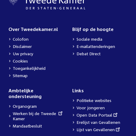
Over Tweedekamer.nl
Blijf op de hoogte
Colofon
Sociale media
Disclaimer
E-mailattenderingen
Uw privacy
Debat Direct
Cookies
Toegankelijkheid
Sitemap
Ambtelijke
Links
ondersteuning
Politieke websites
Organogram
Voor jongeren
External
Werken bij de Tweede
External
Open Data Portaal
link:
Kamer
link:
Erelijst van Gevallenen
Mandaatbesluit
External
Lijst van Gevallenen
link: