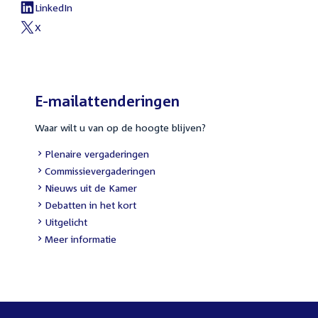
link:
LinkedIn
External
link:
X
External
link:
E-mailattenderingen
Waar wilt u van op de hoogte blijven?
External
Plenaire vergaderingen
link:
External
Commissievergaderingen
link:
External
Nieuws uit de Kamer
link:
External
Debatten in het kort
link:
External
Uitgelicht
link:
Meer informatie