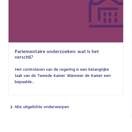
Parlementaire onderzoeken: wat is het
verschil?
13
juli
Het controleren van de regering is een belangrijke
2026
taak van de Tweede Kamer. Wanneer de Kamer een
bepaalde...
Alle uitgelichte onderwerpen