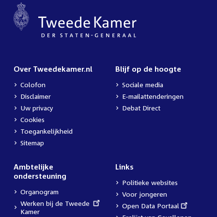
Over Tweedekamer.nl
Blijf op de hoogte
Colofon
Sociale media
Disclaimer
E-mailattenderingen
Uw privacy
Debat Direct
Cookies
Toegankelijkheid
Sitemap
Ambtelijke
Links
ondersteuning
Politieke websites
Organogram
Voor jongeren
External
Werken bij de Tweede
External
Open Data Portaal
link:
Kamer
link: