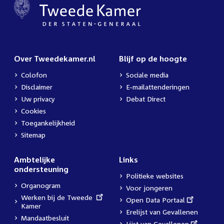
Over Tweedekamer.nl
Blijf op de hoogte
Colofon
Sociale media
Disclaimer
E-mailattenderingen
Uw privacy
Debat Direct
Cookies
Toegankelijkheid
Sitemap
Ambtelijke
Links
ondersteuning
Politieke websites
Organogram
Voor jongeren
External
Werken bij de Tweede
External
Open Data Portaal
link:
Kamer
link:
Erelijst van Gevallenen
Mandaatbesluit
External
Lijst van Gevallenen