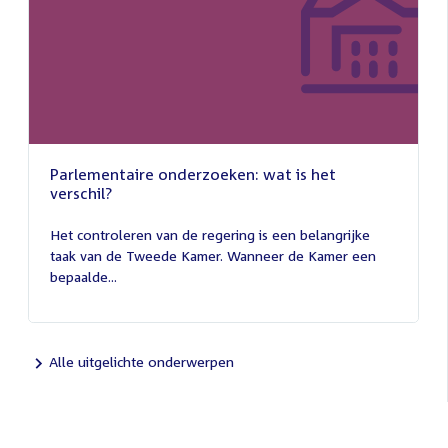
Parlementaire onderzoeken: wat is het
verschil?
13
juli
Het controleren van de regering is een belangrijke
2026
taak van de Tweede Kamer. Wanneer de Kamer een
bepaalde...
Alle uitgelichte onderwerpen