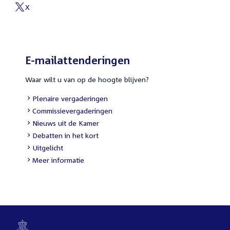
link:
X
External
link:
E-mailattenderingen
Waar wilt u van op de hoogte blijven?
External
Plenaire vergaderingen
link:
External
Commissievergaderingen
link:
External
Nieuws uit de Kamer
link:
External
Debatten in het kort
link:
External
Uitgelicht
link:
Meer informatie