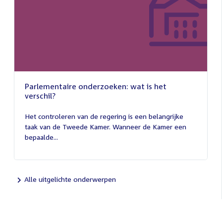
Parlementaire onderzoeken: wat is het
verschil?
13
juli
Het controleren van de regering is een belangrijke
2026
taak van de Tweede Kamer. Wanneer de Kamer een
bepaalde...
Alle uitgelichte onderwerpen