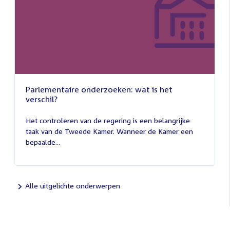
Parlementaire onderzoeken: wat is het
verschil?
13
juli
Het controleren van de regering is een belangrijke
2026
taak van de Tweede Kamer. Wanneer de Kamer een
bepaalde...
Alle uitgelichte onderwerpen