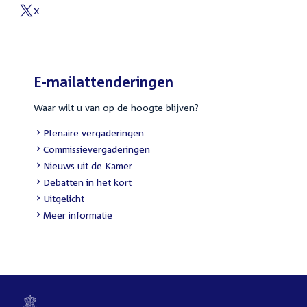
link:
X
External
link:
E-mailattenderingen
Waar wilt u van op de hoogte blijven?
External
Plenaire vergaderingen
link:
External
Commissievergaderingen
link:
External
Nieuws uit de Kamer
link:
External
Debatten in het kort
link:
External
Uitgelicht
link:
Meer informatie