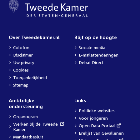
Over Tweedekamer.nl
Blijf op de hoogte
Colofon
Sociale media
Disclaimer
E-mailattenderingen
Uw privacy
Debat Direct
Cookies
Toegankelijkheid
Sitemap
Ambtelijke
Links
ondersteuning
Politieke websites
Organogram
Voor jongeren
External
Werken bij de Tweede
External
Open Data Portaal
link:
Kamer
link:
Erelijst van Gevallenen
Mandaatbesluit