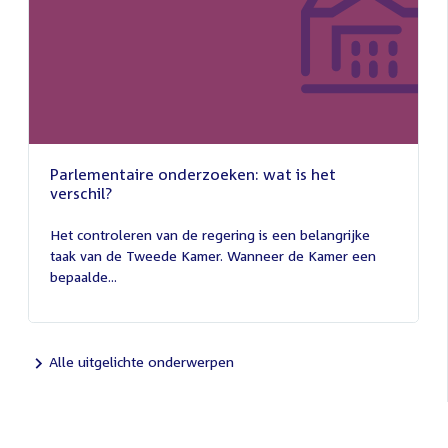
Parlementaire onderzoeken: wat is het
verschil?
13
juli
Het controleren van de regering is een belangrijke
2026
taak van de Tweede Kamer. Wanneer de Kamer een
bepaalde...
Alle uitgelichte onderwerpen