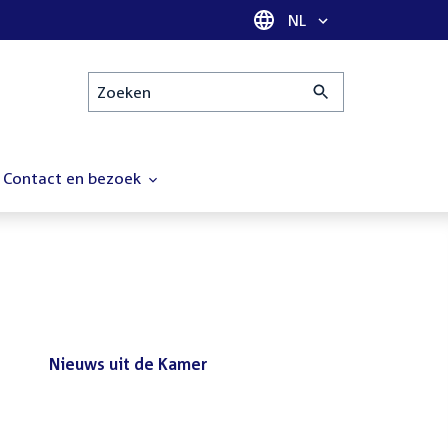
Taal selectie
NL
Zoeken
Contact en bezoek
Nieuws uit de Kamer
Nieuws
Bezoek de Tweede Kamer tijdens
uit
het reces