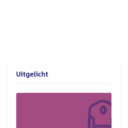
Openbare verhoren
parlementaire
enquêtecommissie Corona
Uitgelicht