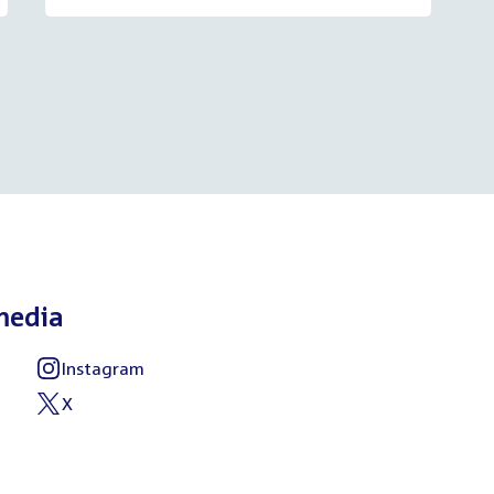
media
Instagram
External
link:
X
External
link: