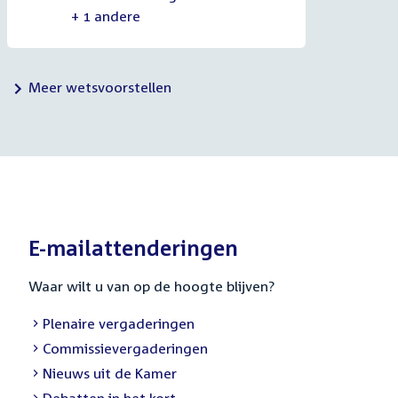
+ 1 andere
Meer wetsvoorstellen
E-mailattenderingen
Waar wilt u van op de hoogte blijven?
External
Plenaire vergaderingen
link:
External
Commissievergaderingen
link:
External
Nieuws uit de Kamer
link:
External
Debatten in het kort