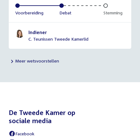
Voltooid:
Voorbereiding
Voltooid:
Debat
Onvoltooid:
Stemming
Indiener
C. Teunissen Tweede Kamerlid
Meer wetsvoorstellen
De Tweede Kamer op
sociale media
Facebook
External