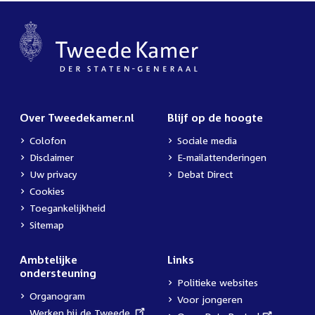
Over Tweedekamer.nl
Blijf op de hoogte
Colofon
Sociale media
Disclaimer
E-mailattenderingen
Uw privacy
Debat Direct
Cookies
Toegankelijkheid
Sitemap
Ambtelijke
Links
ondersteuning
Politieke websites
Organogram
Voor jongeren
External
Werken bij de Tweede