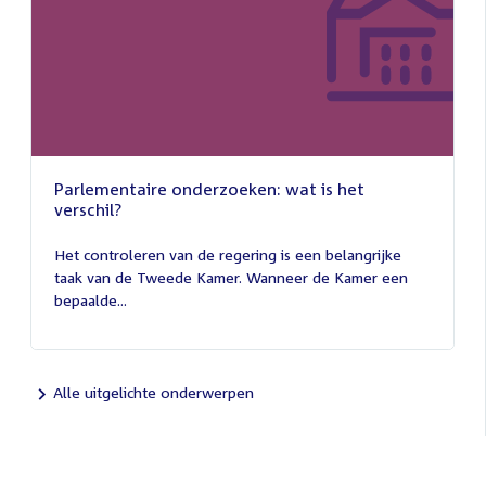
Parlementaire onderzoeken: wat is het
verschil?
13
juli
Het controleren van de regering is een belangrijke
2026
taak van de Tweede Kamer. Wanneer de Kamer een
bepaalde...
Alle uitgelichte onderwerpen