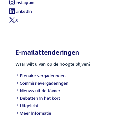
link:
Instagram
External
link:
LinkedIn
External
link:
X
External
link:
E-mailattenderingen
Waar wilt u van op de hoogte blijven?
External
Plenaire vergaderingen
link:
External
Commissievergaderingen
link:
External
Nieuws uit de Kamer
link:
External
Debatten in het kort
link:
External
Uitgelicht
link:
Meer informatie