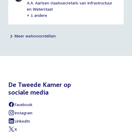
A.A. Aartsen staatssecretaris van Infrastructuur
en Waterstaat
+ 1 andere
Meer wetsvoorstellen
De Tweede Kamer op
sociale media
Facebook
External
link:
Instagram
External
link:
LinkedIn
External
link:
X
External