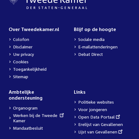
Over Tweedekamer.nl
Blijf op de hoogte
Colofon
Sociale media
Disclaimer
E-mailattenderingen
Uw privacy
Debat Direct
Cookies
Toegankelijkheid
Sitemap
Ambtelijke
Links
ondersteuning
Politieke websites
Organogram
Voor jongeren
External
Werken bij de Tweede
External
Open Data Portaal
link:
Kamer
link:
Erelijst van Gevallenen
Mandaatbesluit
External
Lijst van Gevallenen
link: