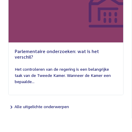
Parlementaire onderzoeken: wat is het
verschil?
13
juli
Het controleren van de regering is een belangrijke
2026
taak van de Tweede Kamer. Wanneer de Kamer een
bepaalde...
Alle uitgelichte onderwerpen