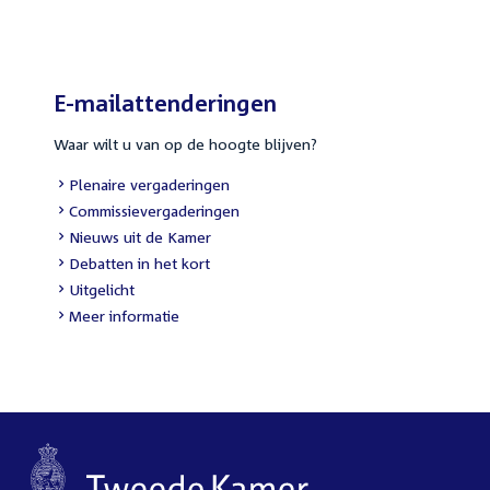
link:
E-mailattenderingen
Waar wilt u van op de hoogte blijven?
External
Plenaire vergaderingen
link:
External
Commissievergaderingen
link:
External
Nieuws uit de Kamer
link:
External
Debatten in het kort
link:
External
Uitgelicht
link:
Meer informatie