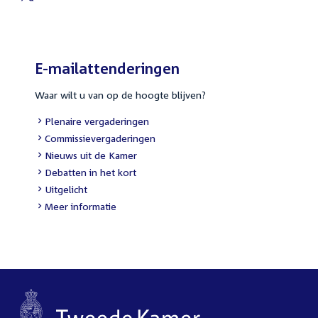
External
link:
E-mailattenderingen
Waar wilt u van op de hoogte blijven?
External
Plenaire vergaderingen
link:
External
Commissievergaderingen
link:
External
Nieuws uit de Kamer
link:
External
Debatten in het kort
link:
External
Uitgelicht
link:
Meer informatie