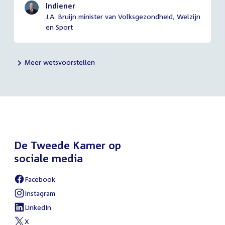
Indiener
J.A. Bruijn minister van Volksgezondheid, Welzijn
en Sport
Meer wetsvoorstellen
De Tweede Kamer op
sociale media
Facebook
External
link:
Instagram
External
link:
LinkedIn
External
link:
X