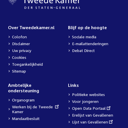
Over Tweedekamer.nl
Blijf op de hoogte
Colofon
Sociale media
Disclaimer
E-mailattenderingen
Uw privacy
Debat Direct
Cookies
Toegankelijkheid
Sitemap
Ambtelijke
Links
ondersteuning
Politieke websites
Organogram
Voor jongeren
External
Werken bij de Tweede
External
Open Data Portaal
link:
Kamer
link:
Erelijst van Gevallenen
Mandaatbesluit
External
Lijst van Gevallenen
link: