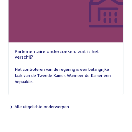
Parlementaire onderzoeken: wat is het
verschil?
13
juli
Het controleren van de regering is een belangrijke
2026
taak van de Tweede Kamer. Wanneer de Kamer een
bepaalde...
Alle uitgelichte onderwerpen