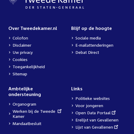
Over Tweedekamer.nl
Blijf op de hoogte
Colofon
Sociale media
Disclaimer
E-mailattenderingen
Uw privacy
Debat Direct
Cookies
Toegankelijkheid
Sitemap
Ambtelijke
Links
ondersteuning
Politieke websites
Organogram
Voor jongeren
External
Werken bij de Tweede
External
Open Data Portaal
link:
Kamer
link:
Erelijst van Gevallenen
Mandaatbesluit
External
Lijst van Gevallenen
link: