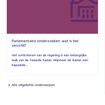
Parlementaire onderzoeken: wat is het
verschil?
13
juli
Het controleren van de regering is een belangrijke
2026
taak van de Tweede Kamer. Wanneer de Kamer een
bepaalde...
Alle uitgelichte onderwerpen