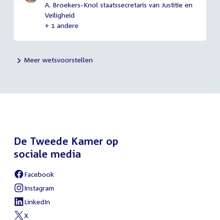
A. Broekers-Knol staatssecretaris van Justitie en
Veiligheid
+ 1 andere
Meer wetsvoorstellen
De Tweede Kamer op
sociale media
Facebook
External
link:
Instagram
External
link:
LinkedIn
External
link:
X
External