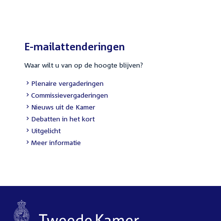
link:
E-mailattenderingen
Waar wilt u van op de hoogte blijven?
External
Plenaire vergaderingen
link:
External
Commissievergaderingen
link:
External
Nieuws uit de Kamer
link:
External
Debatten in het kort
link:
External
Uitgelicht
link:
Meer informatie