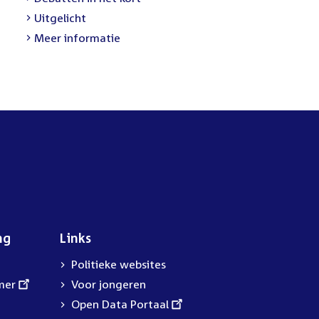
link:
External
Uitgelicht
link:
Meer informatie
ng
Links
Politieke websites
mer
Voor jongeren
External
Open Data Portaal
link: