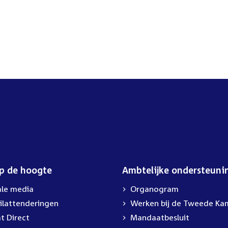
op de hoogte
Ambtelijke ondersteuni
ale media
Organogram
ilattenderingen
External
Werken bij de Tweede Ka
link:
t Direct
Mandaatbesluit