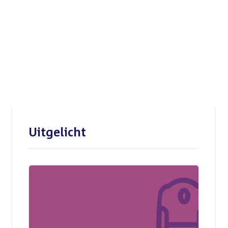
Openbare verhoren
parlementaire
enquêtecommissie Corona
Uitgelicht