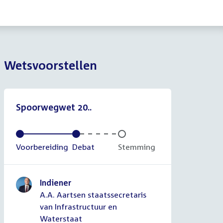
Wetsvoorstellen
Spoorwegwet 20..
Voltooid:
Voorbereiding
Voltooid:
Debat
Onvoltooid:
Stemming
Indiener
A.A. Aartsen staatssecretaris
van Infrastructuur en
Waterstaat