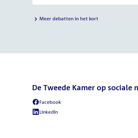
Meer debatten in het kort
De Tweede Kamer op sociale 
Facebook
External
link:
LinkedIn
External
link: