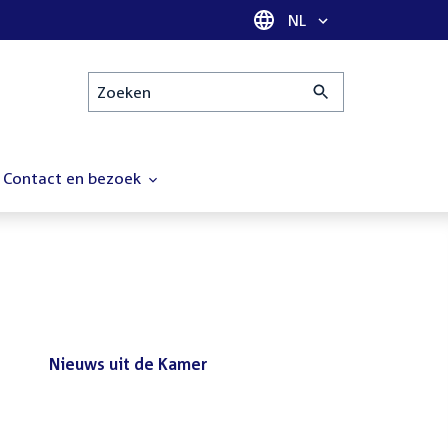
Taal selectie
NL
Zoeken
Contact en bezoek
Nieuws uit de Kamer
Nieuws
Bezoek de Tweede Kamer tijdens
uit
het reces