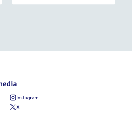
media
Instagram
External
link:
X
External
link: