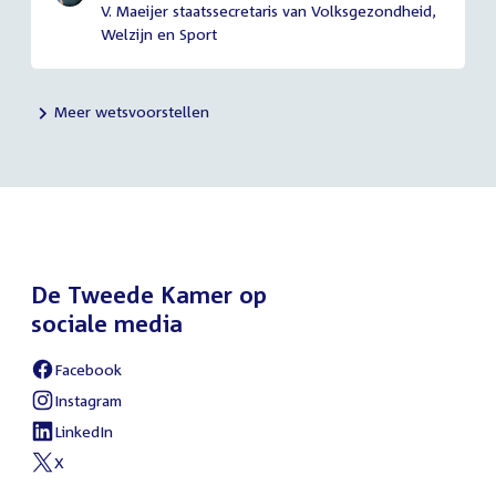
V. Maeijer staatssecretaris van Volksgezondheid,
Welzijn en Sport
Meer wetsvoorstellen
De Tweede Kamer op
sociale media
Facebook
External
link:
Instagram
External
link:
LinkedIn
External
link:
X
External
link: