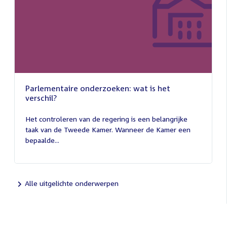
Parlementaire onderzoeken: wat is het
verschil?
13
juli
Het controleren van de regering is een belangrijke
2026
taak van de Tweede Kamer. Wanneer de Kamer een
bepaalde...
Alle uitgelichte onderwerpen