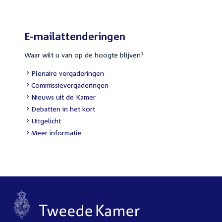
E-mailattenderingen
Waar wilt u van op de hoogte blijven?
External
Plenaire vergaderingen
link:
External
Commissievergaderingen
link:
External
Nieuws uit de Kamer
link:
External
Debatten in het kort
link:
External
Uitgelicht
link:
Meer informatie