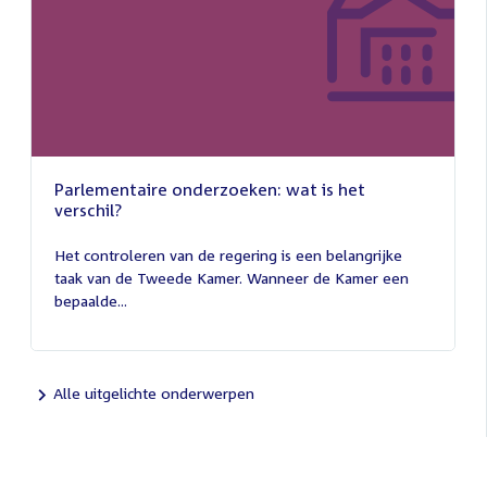
Parlementaire onderzoeken: wat is het
verschil?
13
juli
Het controleren van de regering is een belangrijke
2026
taak van de Tweede Kamer. Wanneer de Kamer een
bepaalde...
Alle uitgelichte onderwerpen