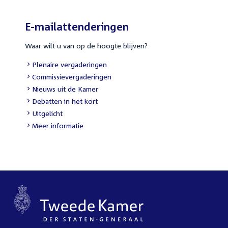
E-mailattenderingen
Waar wilt u van op de hoogte blijven?
External
Plenaire vergaderingen
link:
External
Commissievergaderingen
link:
External
Nieuws uit de Kamer
link:
External
Debatten in het kort
link:
External
Uitgelicht
link:
Meer informatie