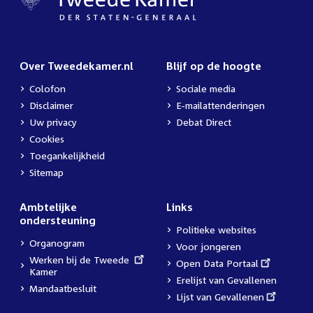
Over Tweedekamer.nl
Blijf op de hoogte
Colofon
Sociale media
Disclaimer
E-mailattenderingen
Uw privacy
Debat Direct
Cookies
Toegankelijkheid
Sitemap
Ambtelijke
Links
ondersteuning
Politieke websites
Organogram
Voor jongeren
External
Werken bij de Tweede
External
Open Data Portaal
link:
Kamer
link:
Erelijst van Gevallenen
Mandaatbesluit
External
Lijst van Gevallenen
link: