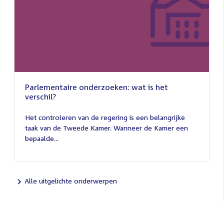
Parlementaire onderzoeken: wat is het
verschil?
13
juli
Het controleren van de regering is een belangrijke
2026
taak van de Tweede Kamer. Wanneer de Kamer een
bepaalde...
Alle uitgelichte onderwerpen