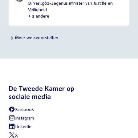
D. Yesilgöz-Zegerius minister van Justitie en
Veiligheid
+ 1 andere
Meer wetsvoorstellen
De Tweede Kamer op
sociale media
Facebook
External
link:
Instagram
External
link:
LinkedIn
External
link:
X
External