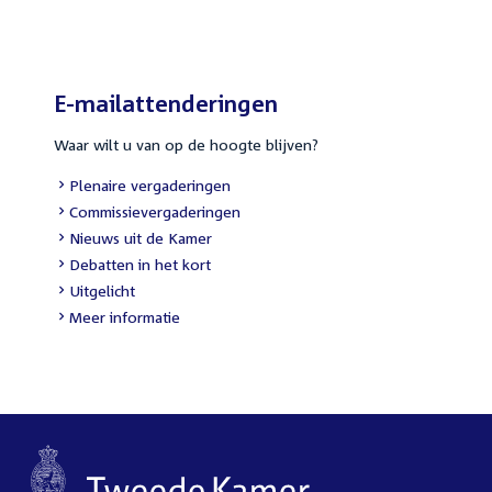
link:
E-mailattenderingen
Waar wilt u van op de hoogte blijven?
External
Plenaire vergaderingen
link:
External
Commissievergaderingen
link:
External
Nieuws uit de Kamer
link:
External
Debatten in het kort
link:
External
Uitgelicht
link:
Meer informatie