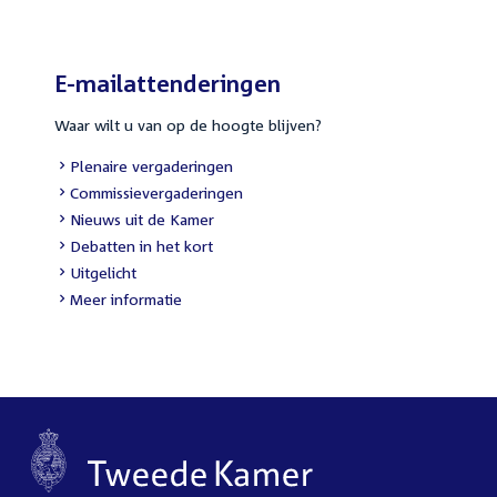
E-mailattenderingen
Waar wilt u van op de hoogte blijven?
External
Plenaire vergaderingen
link:
External
Commissievergaderingen
link:
External
Nieuws uit de Kamer
link:
External
Debatten in het kort
link:
External
Uitgelicht
link:
Meer informatie