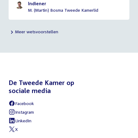
Indiener
M. (Martin) Bosma Tweede Kamerlid
Meer wetsvoorstellen
De Tweede Kamer op
sociale media
Facebook
External
link:
Instagram
External
link:
LinkedIn
External
link:
X
External
link: