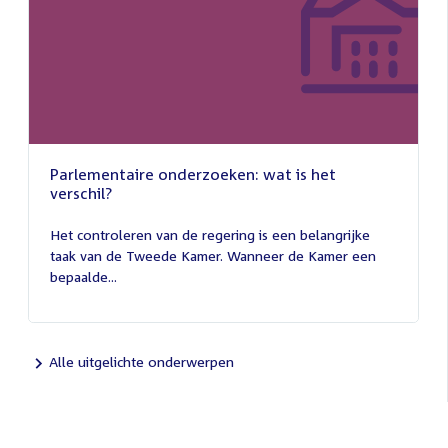
Parlementaire onderzoeken: wat is het
verschil?
13
juli
Het controleren van de regering is een belangrijke
2026
taak van de Tweede Kamer. Wanneer de Kamer een
bepaalde...
Alle uitgelichte onderwerpen