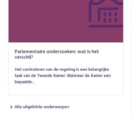
Parlementaire onderzoeken: wat is het
verschil?
13
juli
Het controleren van de regering is een belangrijke
2026
taak van de Tweede Kamer. Wanneer de Kamer een
bepaalde...
Alle uitgelichte onderwerpen