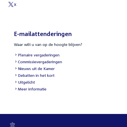
link:
X
External
link:
E-mailattenderingen
Waar wilt u van op de hoogte blijven?
External
Plenaire vergaderingen
link:
External
Commissievergaderingen
link:
External
Nieuws uit de Kamer
link:
External
Debatten in het kort
link:
External
Uitgelicht
link:
Meer informatie