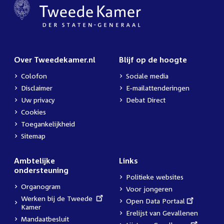
Over Tweedekamer.nl
Blijf op de hoogte
Colofon
Sociale media
Disclaimer
E-mailattenderingen
Uw privacy
Debat Direct
Cookies
Toegankelijkheid
Sitemap
Ambtelijke
Links
ondersteuning
Politieke websites
Organogram
Voor jongeren
External
Werken bij de Tweede
External
Open Data Portaal
link:
Kamer
link:
Erelijst van Gevallenen
Mandaatbesluit