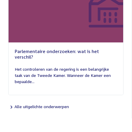
Parlementaire onderzoeken: wat is het
verschil?
13
juli
Het controleren van de regering is een belangrijke
2026
taak van de Tweede Kamer. Wanneer de Kamer een
bepaalde...
Alle uitgelichte onderwerpen