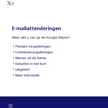
link:
X
External
link:
E-mailattenderingen
Waar wilt u van op de hoogte blijven?
External
Plenaire vergaderingen
link:
External
Commissievergaderingen
link:
External
Nieuws uit de Kamer
link:
External
Debatten in het kort
link:
External
Uitgelicht
link:
Meer informatie