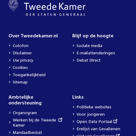
Over Tweedekamer.nl
Blijf op de hoogte
Colofon
Sociale media
Disclaimer
E-mailattenderingen
Uw privacy
Debat Direct
Cookies
Toegankelijkheid
Sitemap
Ambtelijke
Links
ondersteuning
Politieke websites
Organogram
Voor jongeren
External
Werken bij de Tweede
External
Open Data Portaal
link:
Kamer
link:
Erelijst van Gevallenen
Mandaatbesluit
External
Lijst van Gevallenen