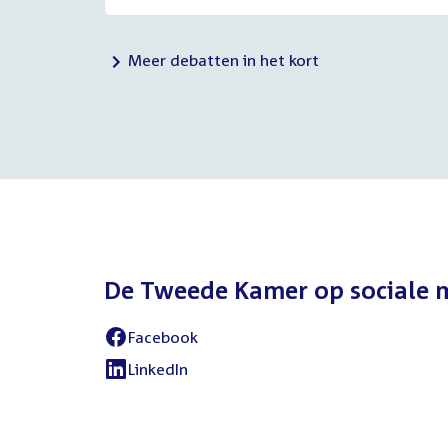
Meer debatten in het kort
De Tweede Kamer op sociale 
Facebook
External
link:
LinkedIn
External
link: