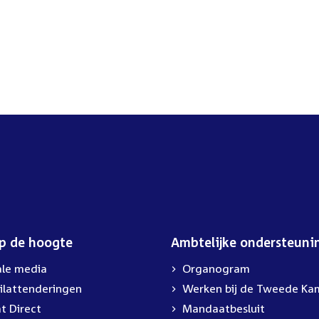
op de hoogte
Ambtelijke ondersteuni
ale media
Organogram
ilattenderingen
External
Werken bij de Tweede Ka
link:
t Direct
Mandaatbesluit