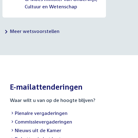
Cultuur en Wetenschap
Meer wetsvoorstellen
E-mailattenderingen
Waar wilt u van op de hoogte blijven?
External
Plenaire vergaderingen
link:
External
Commissievergaderingen
link:
External
Nieuws uit de Kamer
link: