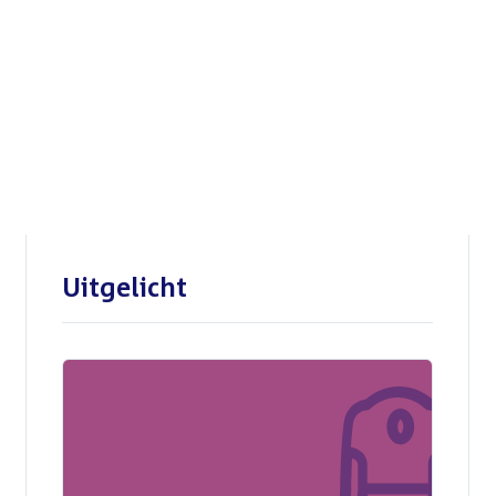
Openbare verhoren
parlementaire
enquêtecommissie Corona
Uitgelicht