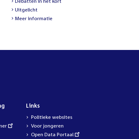
External
Debatten in het kort
link:
External
Uitgelicht
link:
Meer informatie
ng
Links
Politieke websites
mer
Voor jongeren
External
Open Data Portaal