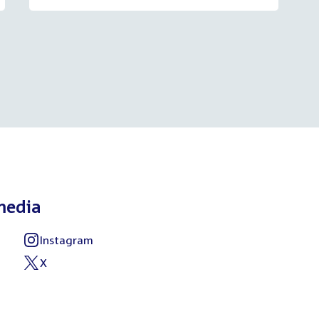
media
Instagram
External
link:
X
External
link: