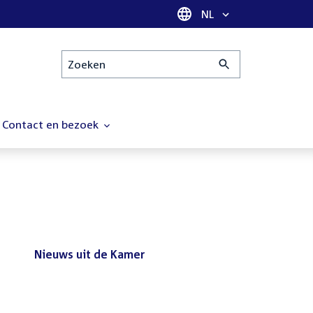
Taal selectie
NL
Zoeken
Contact en bezoek
Nieuws uit de Kamer
Nieuws
Bezoek de Tweede Kamer tijdens
uit
het reces