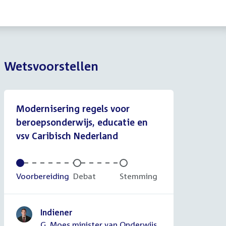
Wetsvoorstellen
Modernisering regels voor
beroepsonderwijs, educatie en
vsv Caribisch Nederland
Voltooid:
Voorbereiding
Onvoltooid:
Debat
Onvoltooid:
Stemming
Indiener
G. Moes minister van Onderwijs,