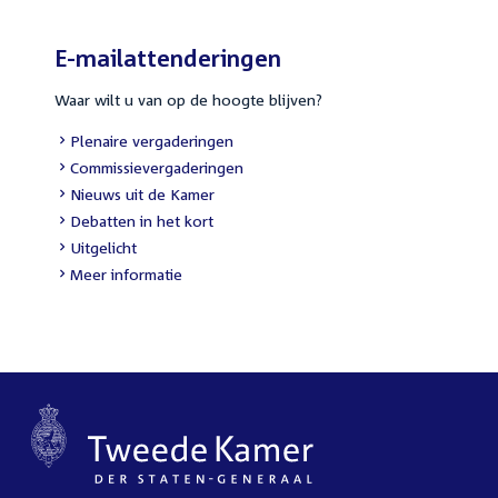
E-mailattenderingen
Waar wilt u van op de hoogte blijven?
External
Plenaire vergaderingen
link:
External
Commissievergaderingen
link:
External
Nieuws uit de Kamer
link:
External
Debatten in het kort
link:
External
Uitgelicht
link:
Meer informatie