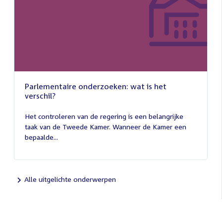
Parlementaire onderzoeken: wat is het
verschil?
13
juli
Het controleren van de regering is een belangrijke
2026
taak van de Tweede Kamer. Wanneer de Kamer een
bepaalde...
Alle uitgelichte onderwerpen