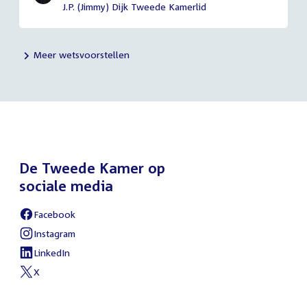
J.P. (Jimmy) Dijk Tweede Kamerlid
Meer wetsvoorstellen
De Tweede Kamer op
sociale media
Facebook
External
link:
Instagram
External
link:
LinkedIn
External
link:
X
External
link: