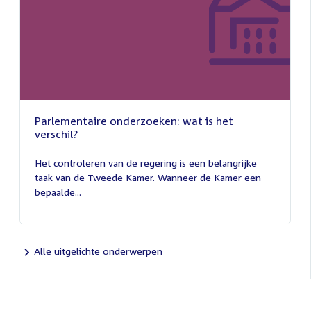
Parlementaire onderzoeken: wat is het
verschil?
13
juli
Het controleren van de regering is een belangrijke
2026
taak van de Tweede Kamer. Wanneer de Kamer een
bepaalde...
Alle uitgelichte onderwerpen