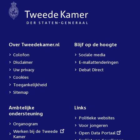
Over Tweedekamer.nl
Blijf op de hoogte
Colofon
Sociale media
Disclaimer
E-mailattenderingen
Uw privacy
Debat Direct
Cookies
Toegankelijkheid
Sitemap
Ambtelijke
Links
ondersteuning
Politieke websites
Organogram
Voor jongeren
External
Werken bij de Tweede
External
Open Data Portaal
link:
Kamer
link: