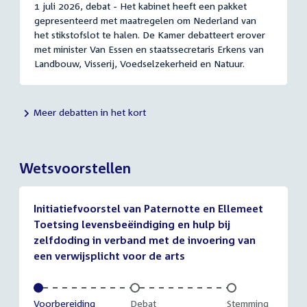
1 juli 2026, debat - Het kabinet heeft een pakket
gepresenteerd met maatregelen om Nederland van
het stikstofslot te halen. De Kamer debatteert erover
met minister Van Essen en staatssecretaris Erkens van
Landbouw, Visserij, Voedselzekerheid en Natuur.
Meer debatten in het kort
Wetsvoorstellen
Initiatiefvoorstel van Paternotte en Ellemeet
Toetsing levensbeëindiging en hulp bij
zelfdoding in verband met de invoering van
een verwijsplicht voor de arts
Voltooid:
Voorbereiding
Onvoltooid:
Debat
Onvoltooid:
Stemming