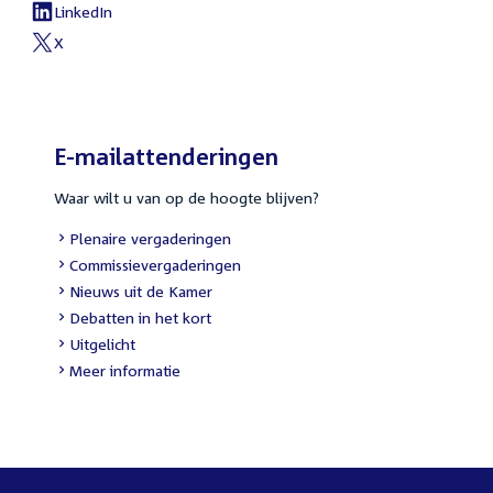
link:
LinkedIn
External
link:
X
External
link:
E-mailattenderingen
Waar wilt u van op de hoogte blijven?
External
Plenaire vergaderingen
link:
External
Commissievergaderingen
link:
External
Nieuws uit de Kamer
link:
External
Debatten in het kort
link:
External
Uitgelicht
link:
Meer informatie