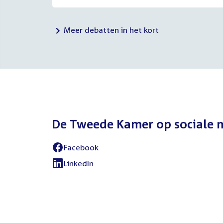
Meer debatten in het kort
De Tweede Kamer op sociale 
Facebook
External
link:
LinkedIn
External
link: