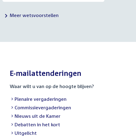
Meer wetsvoorstellen
E-mailattenderingen
Waar wilt u van op de hoogte blijven?
External
Plenaire vergaderingen
link:
External
Commissievergaderingen
link:
External
Nieuws uit de Kamer
link:
External
Debatten in het kort
link:
External
Uitgelicht