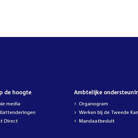
op de hoogte
Ambtelijke ondersteuni
ale media
Organogram
ilattenderingen
External
Werken bij de Tweede Ka
link:
t Direct
Mandaatbesluit