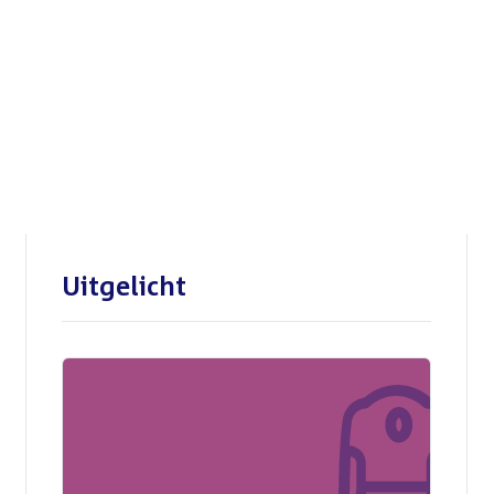
Openbare verhoren
parlementaire
enquêtecommissie Corona
Uitgelicht