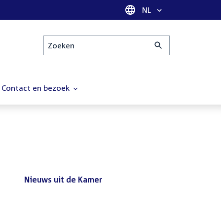
Taal selectie
NL
Zoeken
Contact en bezoek
Nieuws uit de Kamer
Nieuws
Bezoek de Tweede Kamer tijdens
uit
het reces