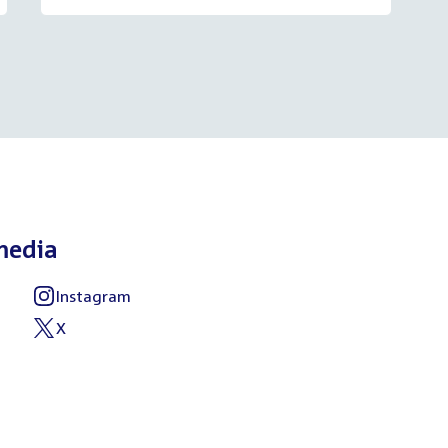
media
Instagram
External
link:
X
External
link: