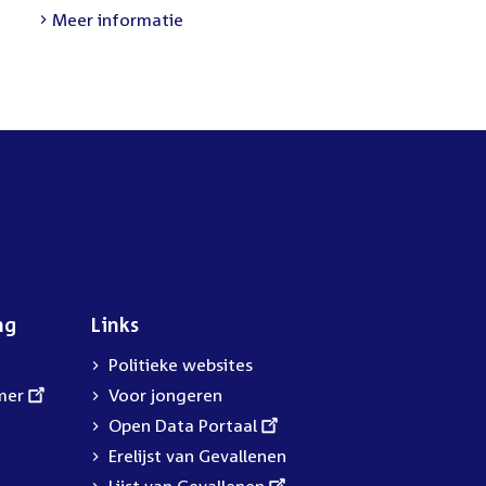
link:
Meer informatie
ng
Links
Politieke websites
mer
Voor jongeren
External
Open Data Portaal
link:
Erelijst van Gevallenen