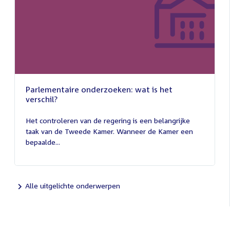
Parlementaire onderzoeken: wat is het
verschil?
13
juli
Het controleren van de regering is een belangrijke
2026
taak van de Tweede Kamer. Wanneer de Kamer een
bepaalde...
Alle uitgelichte onderwerpen