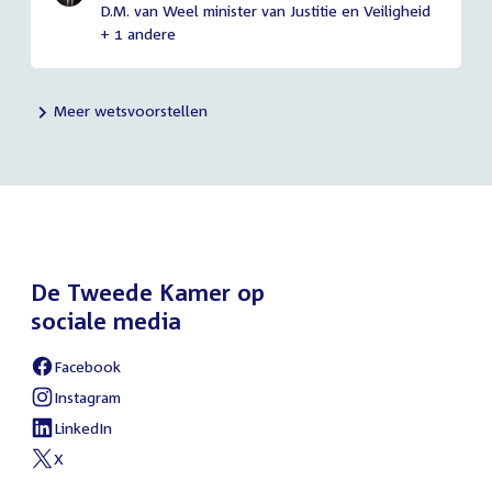
D.M. van Weel minister van Justitie en Veiligheid
+ 1 andere
Meer wetsvoorstellen
De Tweede Kamer op
sociale media
Facebook
External
link:
Instagram
External
link:
LinkedIn
External
link:
X
External
link: