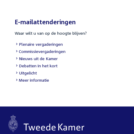
E-mailattenderingen
Waar wilt u van op de hoogte blijven?
External
Plenaire vergaderingen
link:
External
Commissievergaderingen
link:
External
Nieuws uit de Kamer
link:
External
Debatten in het kort
link:
External
Uitgelicht
link:
Meer informatie