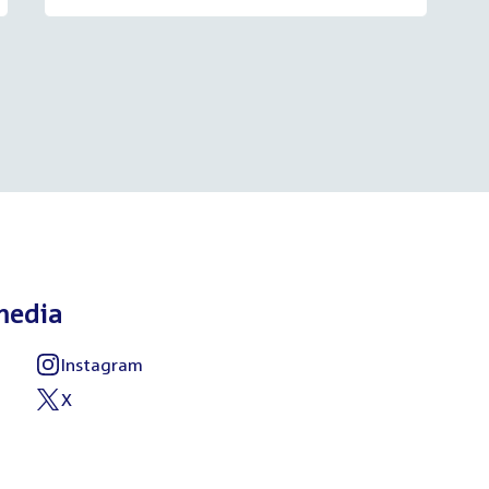
media
Instagram
External
link:
X
External
link: