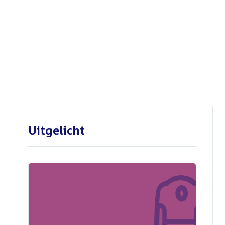
Openbare verhoren
parlementaire
enquêtecommissie Corona
Uitgelicht