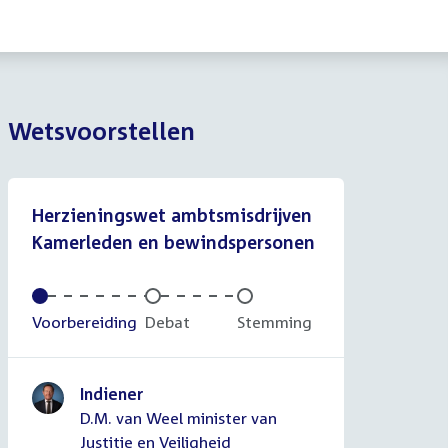
Wetsvoorstellen
Herzieningswet ambtsmisdrijven
Kamerleden en bewindspersonen
Voltooid:
Voorbereiding
Onvoltooid:
Debat
Onvoltooid:
Stemming
Indiener
D.M. van Weel minister van
Justitie en Veiligheid