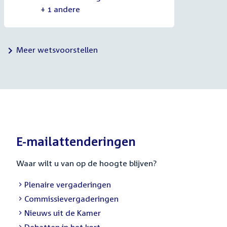
+ 1 andere
Meer wetsvoorstellen
E-mailattenderingen
Waar wilt u van op de hoogte blijven?
External
Plenaire vergaderingen
link:
External
Commissievergaderingen
link:
External
Nieuws uit de Kamer
link:
External
Debatten in het kort