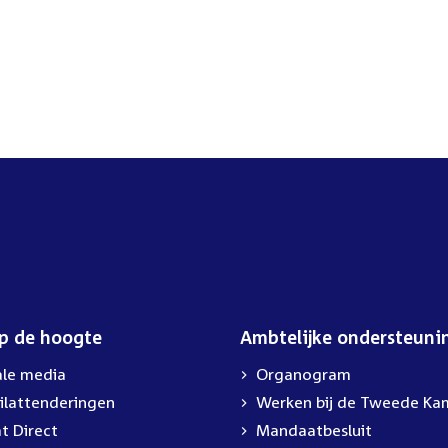
op de hoogte
Ambtelijke ondersteuni
ale media
Organogram
ilattenderingen
External
Werken bij de Tweede Ka
link:
t Direct
Mandaatbesluit