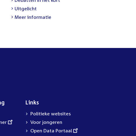
link:
External
Uitgelicht
link:
Meer informatie
ng
Links
Politieke websites
mer
Voor jongeren
External
Open Data Portaal