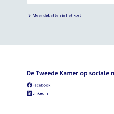
Meer debatten in het kort
De Tweede Kamer op sociale 
Facebook
External
link:
LinkedIn
External
link: