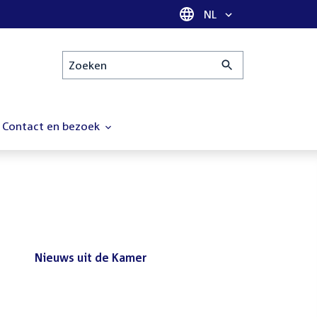
Taal selectie
NL
Zoeken
Contact en bezoek
Nieuws uit de Kamer
Nieuws
Bezoek de Tweede Kamer tijdens
uit
het reces