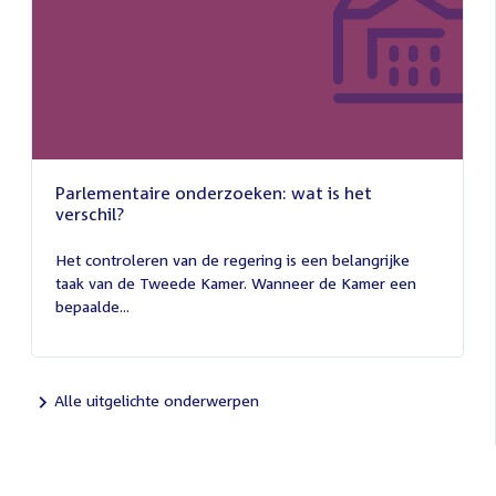
Parlementaire onderzoeken: wat is het
verschil?
13
juli
Het controleren van de regering is een belangrijke
2026
taak van de Tweede Kamer. Wanneer de Kamer een
bepaalde...
Alle uitgelichte onderwerpen