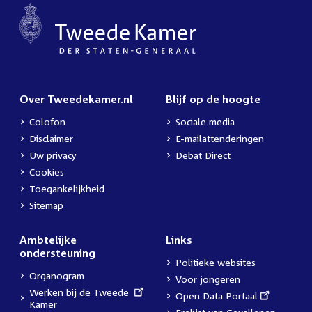
Over Tweedekamer.nl
Blijf op de hoogte
Colofon
Sociale media
Disclaimer
E-mailattenderingen
Uw privacy
Debat Direct
Cookies
Toegankelijkheid
Sitemap
Ambtelijke
Links
ondersteuning
Politieke websites
Organogram
Voor jongeren
External
Werken bij de Tweede
External
Open Data Portaal
link:
Kamer
link: