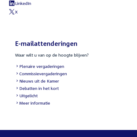
link:
LinkedIn
External
link:
X
External
link:
E-mailattenderingen
Waar wilt u van op de hoogte blijven?
External
Plenaire vergaderingen
link:
External
Commissievergaderingen
link:
External
Nieuws uit de Kamer
link:
External
Debatten in het kort
link:
External
Uitgelicht
link:
Meer informatie