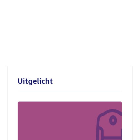
Openbare verhoren
parlementaire
enquêtecommissie Corona
Uitgelicht