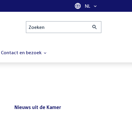
Taal selectie
NL
Zoeken
Contact en bezoek
Nieuws uit de Kamer
Nieuws
Bezoek de Tweede Kamer tijdens
uit
het reces