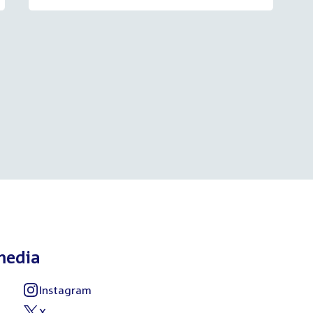
media
Instagram
External
link:
X