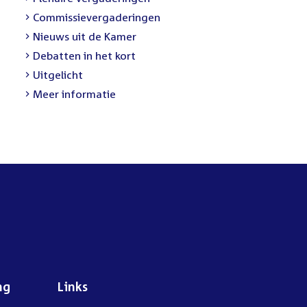
link:
External
Commissievergaderingen
link:
External
Nieuws uit de Kamer
link:
External
Debatten in het kort
link:
External
Uitgelicht
link:
Meer informatie
ng
Links