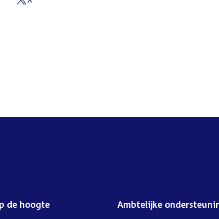
External
link:
op de hoogte
Ambtelijke ondersteuni