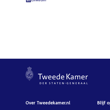
External
link:
Over Tweedekamer.nl
Blijf 