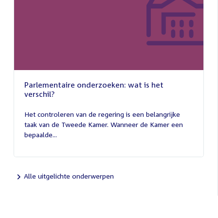
Parlementaire onderzoeken: wat is het
verschil?
13
juli
Het controleren van de regering is een belangrijke
2026
taak van de Tweede Kamer. Wanneer de Kamer een
bepaalde...
Alle uitgelichte onderwerpen