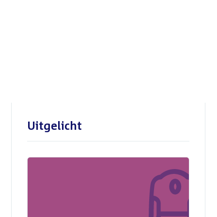
Openbare verhoren
parlementaire
enquêtecommissie Corona
Uitgelicht