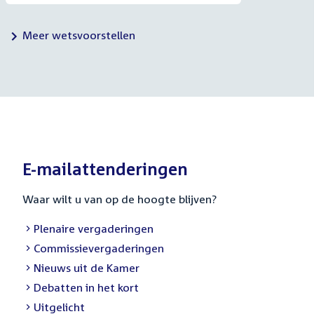
Meer wetsvoorstellen
E-mailattenderingen
Waar wilt u van op de hoogte blijven?
External
Plenaire vergaderingen
link:
External
Commissievergaderingen
link:
External
Nieuws uit de Kamer
link:
External
Debatten in het kort
link:
External
Uitgelicht