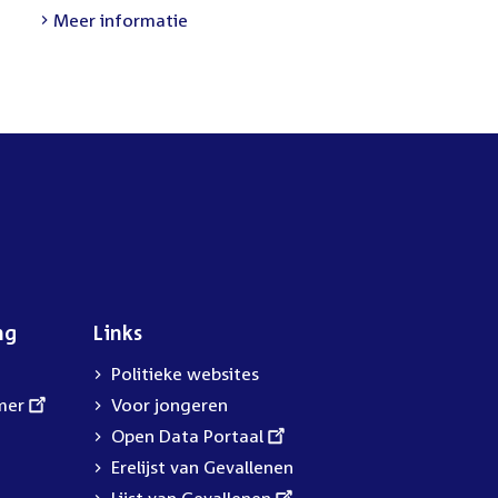
link:
Meer informatie
ng
Links
Politieke websites
mer
Voor jongeren
External
Open Data Portaal
link:
Erelijst van Gevallenen