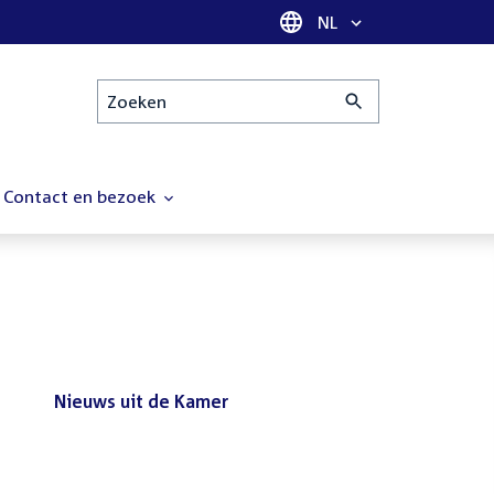
Taal selectie
NL
Zoeken
Contact en bezoek
Nieuws uit de Kamer
Nieuws
Bezoek de Tweede Kamer tijdens
uit
het reces