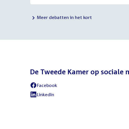
Meer debatten in het kort
De Tweede Kamer op sociale 
Facebook
External
link:
LinkedIn
External
link: