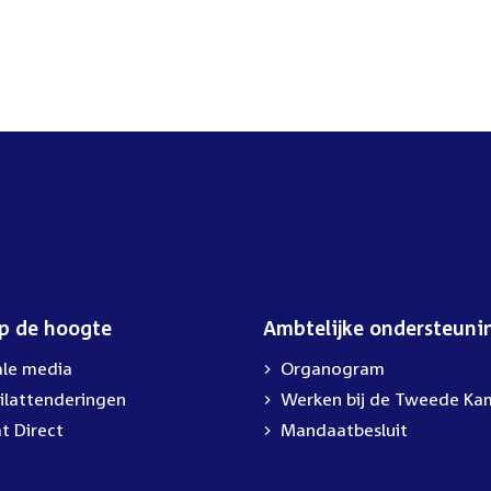
op de hoogte
Ambtelijke ondersteuni
ale media
Organogram
ilattenderingen
External
Werken bij de Tweede Ka
link:
t Direct
Mandaatbesluit