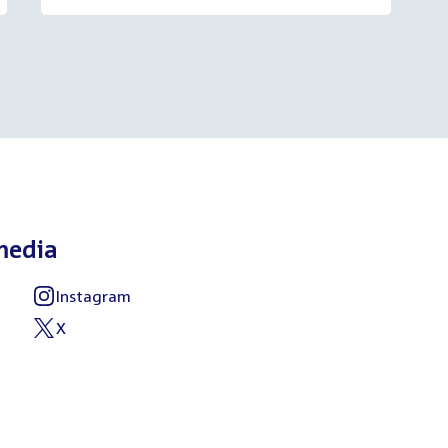
media
Instagram
External
link:
X
External
link: