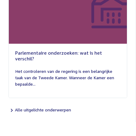
Parlementaire onderzoeken: wat is het
verschil?
13
juli
Het controleren van de regering is een belangrijke
2026
taak van de Tweede Kamer. Wanneer de Kamer een
bepaalde...
Alle uitgelichte onderwerpen