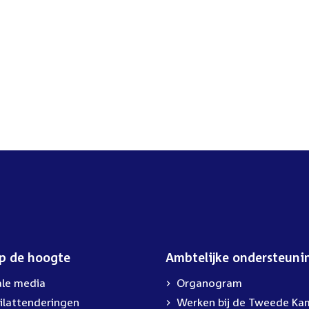
op de hoogte
Ambtelijke ondersteuni
ale media
Organogram
ilattenderingen
Werken bij de Tweede Ka