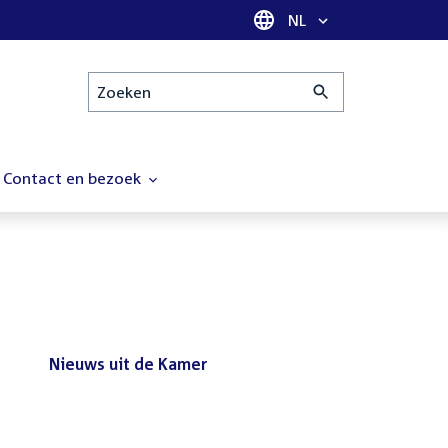
Taal selectie
NL
Zoeken
Contact en bezoek
Nieuws uit de Kamer
Nieuws
Bezoek de Tweede Kamer tijdens
uit
het reces