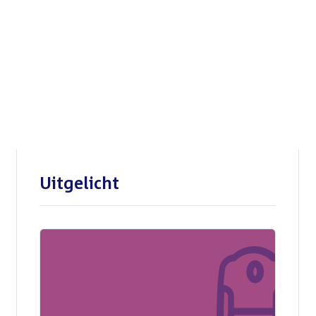
Openbare verhoren
parlementaire
enquêtecommissie Corona
Uitgelicht