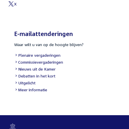
link:
X
External
link:
E-mailattenderingen
Waar wilt u van op de hoogte blijven?
External
Plenaire vergaderingen
link:
External
Commissievergaderingen
link:
External
Nieuws uit de Kamer
link:
External
Debatten in het kort
link:
External
Uitgelicht
link:
Meer informatie