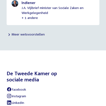
Indiener
J.A. Vijlbrief minister van Sociale Zaken en
Werkgelegenheid
+ 1 andere
Meer wetsvoorstellen
De Tweede Kamer op
sociale media
Facebook
External
link:
Instagram
External
link:
LinkedIn
External