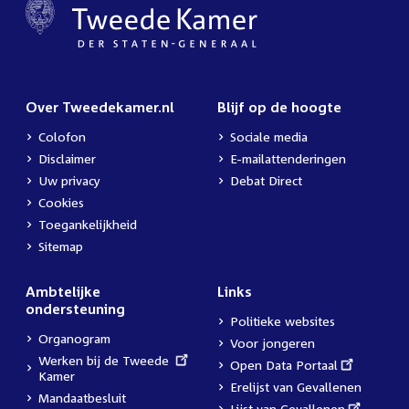
Over Tweedekamer.nl
Blijf op de hoogte
Colofon
Sociale media
Disclaimer
E-mailattenderingen
Uw privacy
Debat Direct
Cookies
Toegankelijkheid
Sitemap
Ambtelijke
Links
ondersteuning
Politieke websites
Organogram
Voor jongeren
External
Werken bij de Tweede
External
Open Data Portaal
link:
Kamer
link:
Erelijst van Gevallenen
Mandaatbesluit
External
Lijst van Gevallenen