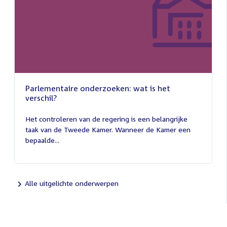
Parlementaire onderzoeken: wat is het
verschil?
13
juli
Het controleren van de regering is een belangrijke
2026
taak van de Tweede Kamer. Wanneer de Kamer een
bepaalde...
Alle uitgelichte onderwerpen