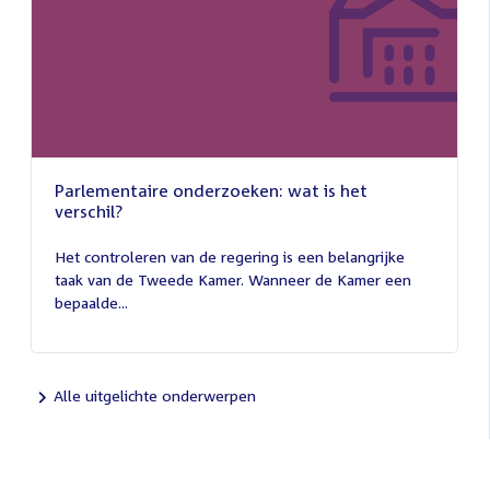
Parlementaire onderzoeken: wat is het
verschil?
13
juli
Het controleren van de regering is een belangrijke
2026
taak van de Tweede Kamer. Wanneer de Kamer een
bepaalde...
Alle uitgelichte onderwerpen