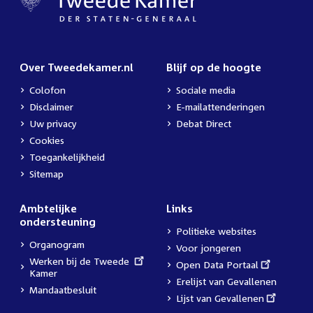
Over Tweedekamer.nl
Blijf op de hoogte
Colofon
Sociale media
Disclaimer
E-mailattenderingen
Uw privacy
Debat Direct
Cookies
Toegankelijkheid
Sitemap
Ambtelijke
Links
ondersteuning
Politieke websites
Organogram
Voor jongeren
External
Werken bij de Tweede
External
Open Data Portaal
link:
Kamer
link:
Erelijst van Gevallenen
Mandaatbesluit
External
Lijst van Gevallenen
link: