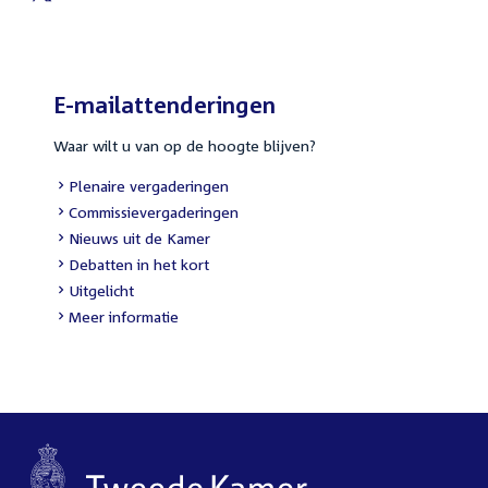
External
link:
E-mailattenderingen
Waar wilt u van op de hoogte blijven?
External
Plenaire vergaderingen
link:
External
Commissievergaderingen
link:
External
Nieuws uit de Kamer
link:
External
Debatten in het kort
link:
External
Uitgelicht
link:
Meer informatie