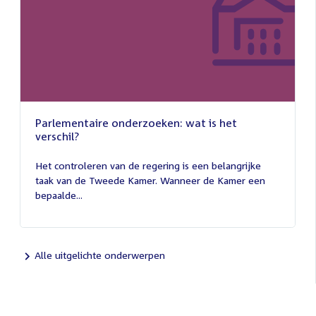
Parlementaire onderzoeken: wat is het
verschil?
13
juli
Het controleren van de regering is een belangrijke
2026
taak van de Tweede Kamer. Wanneer de Kamer een
bepaalde...
Alle uitgelichte onderwerpen