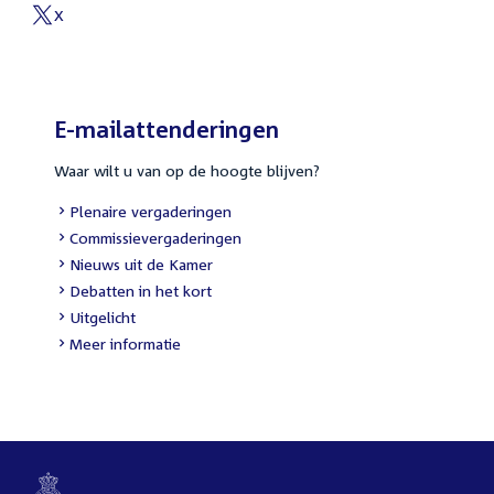
link:
X
External
link:
E-mailattenderingen
Waar wilt u van op de hoogte blijven?
External
Plenaire vergaderingen
link:
External
Commissievergaderingen
link:
External
Nieuws uit de Kamer
link:
External
Debatten in het kort
link:
External
Uitgelicht
link:
Meer informatie