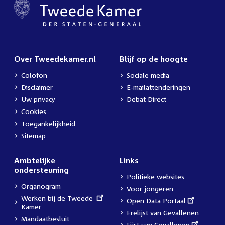
Over Tweedekamer.nl
Blijf op de hoogte
Colofon
Sociale media
Disclaimer
E-mailattenderingen
Uw privacy
Debat Direct
Cookies
Toegankelijkheid
Sitemap
Ambtelijke
Links
ondersteuning
Politieke websites
Organogram
Voor jongeren
External
Werken bij de Tweede
External
Open Data Portaal
link:
Kamer
link:
Erelijst van Gevallenen
Mandaatbesluit
External
Lijst van Gevallenen