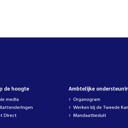
op de hoogte
Ambtelijke ondersteuni
ale media
Organogram
ilattenderingen
External
Werken bij de Tweede Ka
link:
t Direct
Mandaatbesluit