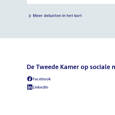
Meer debatten in het kort
De Tweede Kamer op sociale 
Facebook
External
link:
LinkedIn
External
link: