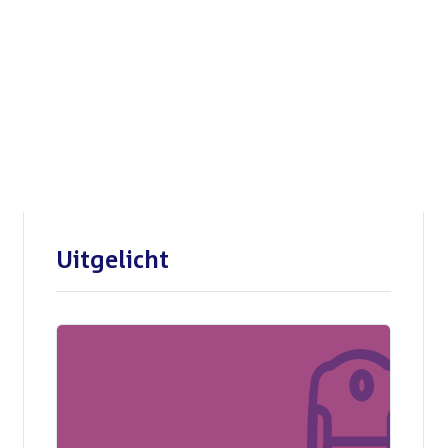
Openbare verhoren
parlementaire
enquêtecommissie Corona
Uitgelicht