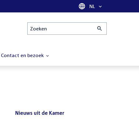
Taal selectie
NL
Zoeken
Contact en bezoek
Nieuws uit de Kamer
Nieuws
Bezoek de Tweede Kamer tijdens
uit
het reces