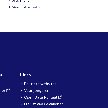
External
Uitgelicht
link:
Meer informatie
ng
Links
Politieke websites
mer
Voor jongeren
External
Open Data Portaal
link:
Erelijst van Gevallenen