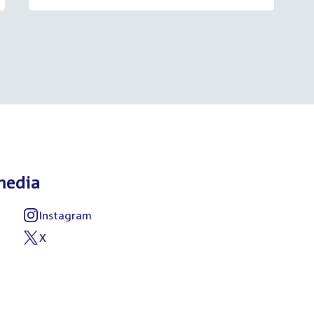
media
Instagram
External
link:
X
External
link: