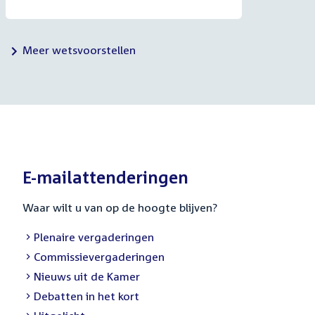
Meer wetsvoorstellen
E-mailattenderingen
Waar wilt u van op de hoogte blijven?
External
Plenaire vergaderingen
link:
External
Commissievergaderingen
link:
External
Nieuws uit de Kamer
link:
External
Debatten in het kort
link: